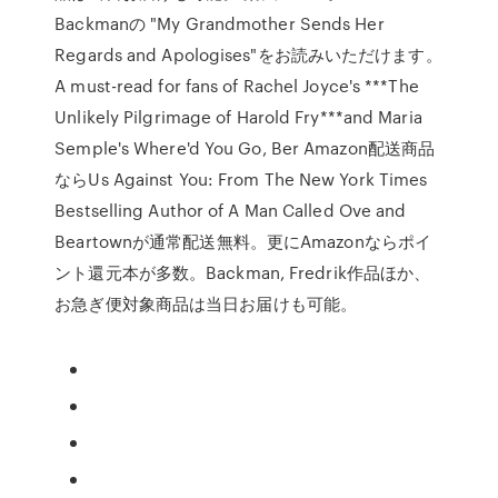
Backmanの "My Grandmother Sends Her
Regards and Apologises"をお読みいただけます。
A must-read for fans of Rachel Joyce's ***The
Unlikely Pilgrimage of Harold Fry***and Maria
Semple's Where'd You Go, Ber Amazon配送商品
ならUs Against You: From The New York Times
Bestselling Author of A Man Called Ove and
Beartownが通常配送無料。更にAmazonならポイ
ント還元本が多数。Backman, Fredrik作品ほか、
お急ぎ便対象商品は当日お届けも可能。