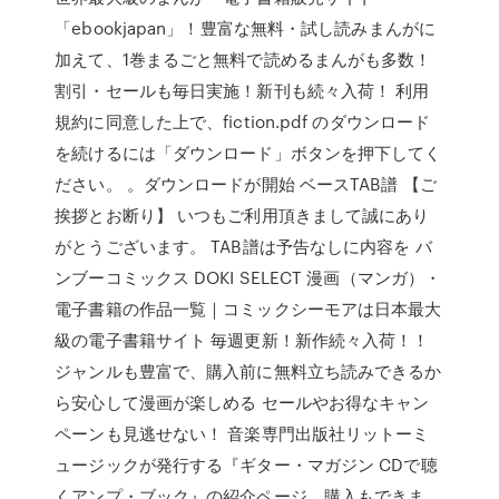
「ebookjapan」！豊富な無料・試し読みまんがに
加えて、1巻まるごと無料で読めるまんがも多数！
割引・セールも毎日実施！新刊も続々入荷！ 利用
規約に同意した上で、fiction.pdf のダウンロード
を続けるには「ダウンロード」ボタンを押下してく
ださい。 。ダウンロードが開始 ベースTAB譜 【ご
挨拶とお断り】 いつもご利用頂きまして誠にあり
がとうございます。 TAB譜は予告なしに内容を バ
ンブーコミックス DOKI SELECT 漫画（マンガ）・
電子書籍の作品一覧｜コミックシーモアは日本最大
級の電子書籍サイト 毎週更新！新作続々入荷！！
ジャンルも豊富で、購入前に無料立ち読みできるか
ら安心して漫画が楽しめる セールやお得なキャン
ペーンも見逃せない！ 音楽専門出版社リットーミ
ュージックが発行する『ギター・マガジン CDで聴
くアンプ・ブック』の紹介ページ。購入もできま