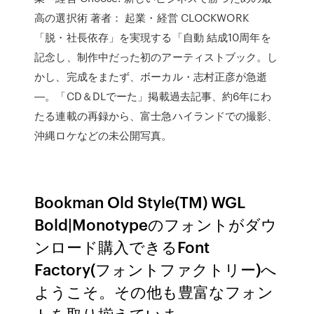
高の選択術 著者： 起業・経営 CLOCKWORK
「脱・社長依存」を実現する「自動 結成10周年を
記念し、制作中だった初のアーティストブック。し
かし、完成をまたず、ボーカル・志村正彦が急逝
―。「CD＆DLでーた」掲載過去記事、約6年にわ
たる連載の再録から、富士急ハイランドでの撮影、
沖縄ロケなどの未公開写真。
Bookman Old Style(TM) WGL
Bold|Monotypeのフォントがダウ
ンロード購入できるFont
Factory(フォントファクトリー)へ
ようこそ。その他も豊富なフォン
トを取り揃えていま …