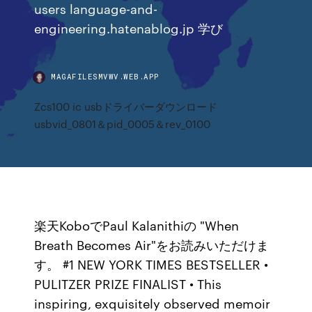
users language-and-
engineering.hatenablog.jp 学び
MAGAFILESMVWV.WEB.APP
Zcs100 ic usbドライバーダウンロード
usbvid_0801＆pid_0005＆rev_0100
楽天KoboでPaul Kalanithiの "When
Breath Becomes Air"をお読みいただけま
す。 #1 NEW YORK TIMES BESTSELLER •
PULITZER PRIZE FINALIST • This
inspiring, exquisitely observed memoir