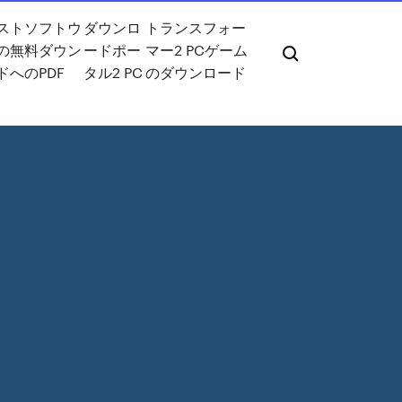
ストソフトウ
ダウンロ
トランスフォー
の無料ダウン
ードポー
マー2 PCゲーム
ドへのPDF
タル2 PC
のダウンロード