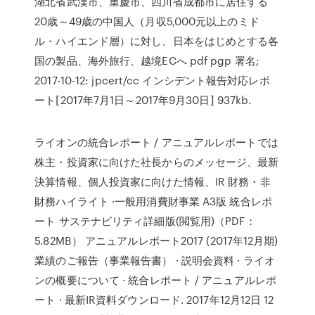
湖北省武漢市、重慶市、四川省成都市に居住する
20歳～49歳の中国人（月収5,000元以上のミド
ル・ハイエンド層）に対し、日本をはじめとする各
国の製品、海外旅行、越境ECへ pdf pgp 署名;
2017-10-12: jpcert/cc インシデント報告対応レポ
ート[2017年7月1日～2017年9月30日] 937kb.
ライオンの統合レポート / アニュアルレポートでは
株主・投資家に向けた社長からのメッセージ、最新
決算情報、個人投資家に向けた情報、IR 財務・非
財務ハイライト ·一般用消費財事業 A3版 統合レポ
ート サステナビリティ詳細版(閲覧用)（PDF：
5.82MB） アニュアルレポート2017 (2017年12月期)
業績のご報告（事業報告書） · 説明会資料 · ライオ
ンの概要について · 統合レポート / アニュアルレポ
ート · 最新IR資料ダウンロード. 2017年12月12日 12