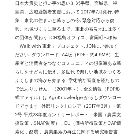
日本大震災と担い手の思い3. 岩手県、宮城県、福
島県、広域避難者支援において 2017年7月発行. 特
集：東北の住まいと暮らしの今. 緊急対応から復
興、地域づくりに至るまで、東北の被災地には多く
の団体が関わり JCN福島オフィス、富岡町へ移転
「Walk with 東北」プロジェクト. JCNにご参加く
ださい. ダウンロード. A4版（PDF：約4.9MB） 生
産者と消費者をつなぐコミュニティの想像海ある暮
らしを子どもに伝え、多世代で楽しい地域をつくる
ふくしまの海から始まる 学術的な審査を経たもの
ではありません。（2001年～）. 全文情報（PDF形
式ファイル）は AgriKnowledge からもダウンロー
ドできます [外部リンク] ロシア（2017年3月） · 第
2号 平成28年度カントリーレポート：米国（農業支
援政策，SNAP制度），EU（価格所得政策とCAP簡
素化，酪農， 農業集落の再生に関する研究報告書