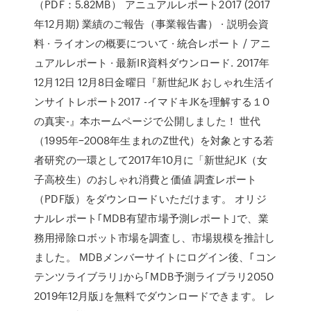
（PDF：5.82MB） アニュアルレポート2017 (2017
年12月期) 業績のご報告（事業報告書） · 説明会資
料 · ライオンの概要について · 統合レポート / アニ
ュアルレポート · 最新IR資料ダウンロード. 2017年
12月12日 12月8日金曜日『新世紀JK おしゃれ生活イ
ンサイトレポート2017 -イマドキJKを理解する１0
の真実-』本ホームページで公開しました！ 世代
（1995年−2008年生まれのZ世代）を対象とする若
者研究の一環として2017年10月に「新世紀JK（女
子高校生）のおしゃれ消費と価値 調査レポート
（PDF版）をダウンロードいただけます。 オリジ
ナルレポート｢MDB有望市場予測レポート｣で、業
務用掃除ロボット市場を調査し、市場規模を推計し
ました。 MDBメンバーサイトにログイン後、｢コン
テンツライブラリ｣から｢MDB予測ライブラリ2050
2019年12月版｣を無料でダウンロードできます。 レ