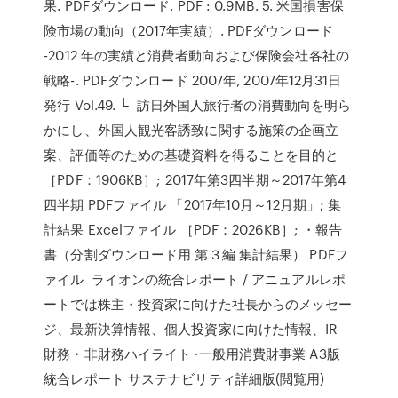
果. PDFダウンロード. PDF : 0.9MB. 5. 米国損害保
険市場の動向（2017年実績）. PDFダウンロード
-2012 年の実績と消費者動向および保険会社各社の
戦略-. PDFダウンロード 2007年, 2007年12月31日
発行 Vol.49. └ 訪日外国人旅行者の消費動向を明ら
かにし、外国人観光客誘致に関する施策の企画立
案、評価等のための基礎資料を得ることを目的と
［PDF：1906KB］; 2017年第3四半期～2017年第4
四半期 PDFファイル 「2017年10月～12月期」; 集
計結果 Excelファイル ［PDF：2026KB］; ・報告
書（分割ダウンロード用 第３編 集計結果） PDFフ
ァイル ライオンの統合レポート / アニュアルレポ
ートでは株主・投資家に向けた社長からのメッセー
ジ、最新決算情報、個人投資家に向けた情報、IR
財務・非財務ハイライト ·一般用消費財事業 A3版
統合レポート サステナビリティ詳細版(閲覧用)